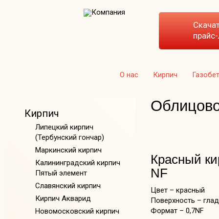
Скача
прайс-
О нас
Кирпич
Газобе
Облицово
Кирпич
Липецкий кирпич
(Тербунский гончар)
Маркинский кирпич
Красный ки
Калининградский кирпич
NF
Пятый элемент
Славянский кирпич
Цвет – красный
Кирпич Акварид
Поверхность – гла
Формат – 0,7NF
Новомосковский кирпич