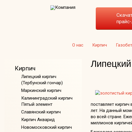
Скача
прайс-
О нас
Кирпич
Газобе
Липецкий 
Кирпич
Липецкий кирпич
(Тербунский гончар)
Маркинский кирпич
Калининградский кирпич
поставляет кирпич 
Пятый элемент
лет. На данный мо
Славянский кирпич
во всей стране. Еже
Кирпич Акварид
миллионов кирпичей
Новомосковский кирпич