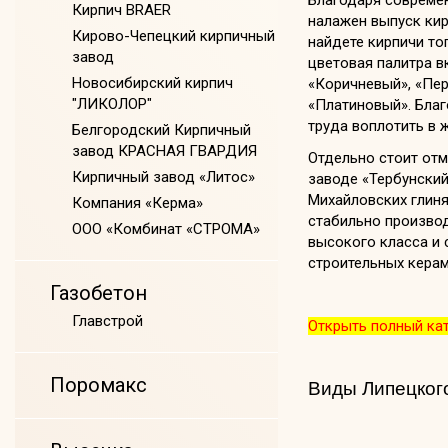
Благодаря совреме
Кирпич BRAER
налажен выпуск кир
Кирово-Чепецкий кирпичный
найдете кирпичи тог
завод
цветовая палитра в
Новосибирский кирпич
«Коричневый», «Пе
"ЛИКОЛОР"
«Платиновый». Благ
труда воплотить в 
Белгородский Кирпичный
завод КРАСНАЯ ГВАРДИЯ
Отдельно стоит отм
Кирпичный завод «Литос»
заводе «Тербунский
Михайловских глиня
Компания «Керма»
стабильно произво
ООО «Комбинат «СТРОМА»
высокого класса и
строительных керам
Газобетон
Главстрой
Открыть полный ка
Поромакс
Виды Липецкого