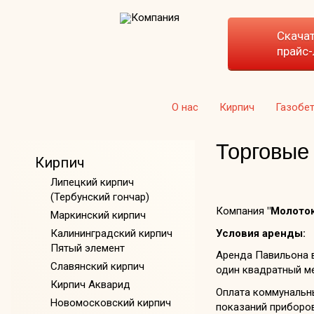
Скача
прайс-
О нас
Кирпич
Газобе
Торговые
Кирпич
Липецкий кирпич
(Тербунский гончар)
Компания
"Молоток
Маркинский кирпич
Условия аренды:
Калининградский кирпич
Пятый элемент
Аренда Павильона 
Славянский кирпич
один квадратный м
Кирпич Акварид
Оплата коммунальны
Новомосковский кирпич
показаний приборов