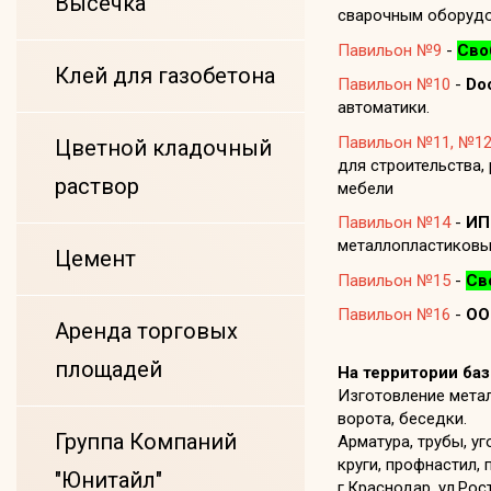
Высечка
сварочным оборудо
Павильон №9
-
Сво
Клей для газобетона
Павильон №10
-
Do
автоматики.
Павильон №11, №12
Цветной кладочный
для строительства,
раствор
мебели
Павильон №14
-
ИП
металлопластиковы
Цемент
Павильон №15
-
Св
Павильон №16
-
ОО
Аренда торговых
площадей
На территории баз
Изготовление метал
ворота, беседки.
Группа Компаний
Арматура, трубы, уг
круги, профнастил, 
"Юнитайл"
г.Краснодар, ул.Ро