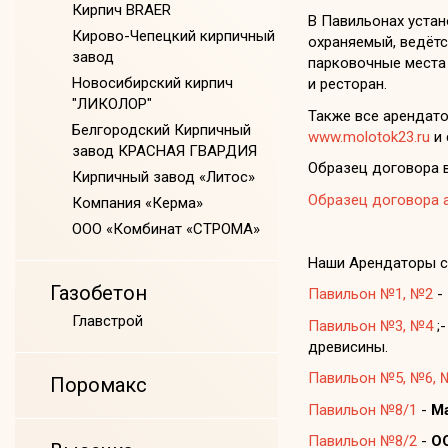
Кирпич BRAER
В Павильонах устан
Кирово-Чепецкий кирпичный
охраняемый, ведётс
завод
парковочные места 
Новосибирский кирпич
и ресторан.
"ЛИКОЛОР"
Также все арендато
Белгородский Кирпичный
www.molotok23.ru
и 
завод КРАСНАЯ ГВАРДИЯ
Образец договора в
Кирпичный завод «Литос»
Образец договора 
Компания «Керма»
ООО «Комбинат «СТРОМА»
Наши Арендаторы с
Газобетон
Павильон №1, №2
-
Главстрой
Павильон №3, №4
;
древисины.
Павильон №5, №6, 
Поромакс
Павильон №8/1
-
Ма
Павильон №8/2
-
ОО