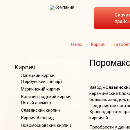
Скача
прайс-
О нас
Кирпич
Газобе
Поромак
Кирпич
Липецкий кирпич
(Тербунский гончар)
Завод
«Славянски
Маркинский кирпич
керамические блок
Калининградский кирпич
больших заводов, п
Пятый элемент
Предприятие состо
Славянский кирпич
Краснодарском крае
Кирпич Акварид
кирпичей.
Новомосковский кирпич
Приобрести у данно