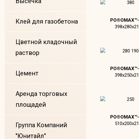
Высечка
PO®OMAX™-
Клей для газобетона
398х280х21
Цветной кладочный
раствор
PO®OMAX™-
Цемент
398х250х21
Аренда торговых
площадей
PO®OMAX™-
510х200х21
Группа Компаний
"Юнитайл"