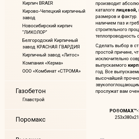
Кирпич BRAER
производит абсолют
каталоге
лицевой,
Кирово-Чепецкий кирпичный
размеров и фактур.
завод
наличием паз и гре
Новосибирский кирпич
строительного проц
"ЛИКОЛОР"
теплопроводность с
Белгородский Кирпичный
Сделать выбор в ст
завод КРАСНАЯ ГВАРДИЯ
простой причине, ч
Кирпичный завод «Литос»
исключительно совр
Компания «Керма»
выпускаемого
кирп
ООО «Комбинат «СТРОМА»
год. Все выпускаем
высочайшей прочно
звукопоглощающими
Газобетон
прослужат вам очен
Главстрой
PO®OMAX™-
253х380х21
Поромакс